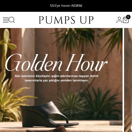
%50'ye Varan İNDİRİM
0