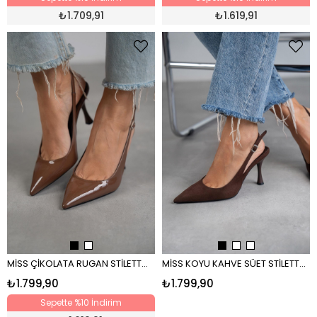
₺
1.709,91
₺
1.619,91
MİSS ÇİKOLATA RUGAN STİLETTO ÇİKOLATA RUGAN
MİSS KOYU KAHVE SÜET STİLETTO KAHVE
₺1.799,90
₺1.799,90
Sepette %10 İndirim