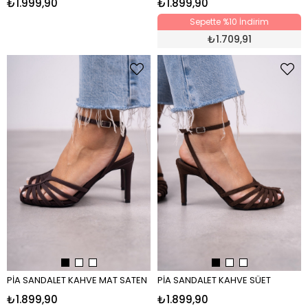
₺1.999,90
₺1.899,90
Sepette %10 İndirim
₺
1.709,91
PİA SANDALET KAHVE MAT SATEN
PİA SANDALET KAHVE SÜET
₺1.899,90
₺1.899,90