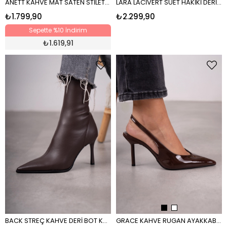
ANETT KAHVE MAT SATEN STİLETTO KAHVE
LARA LACİVERT SÜET HAKİKİ DERİ STİLETTO LACİVERT
₺1.799,90
₺2.299,90
Sepette %10 İndirim
₺
1.619,91
BACK STREÇ KAHVE DERİ BOT KAHVE
GRACE KAHVE RUGAN AYAKKABI KAHVE