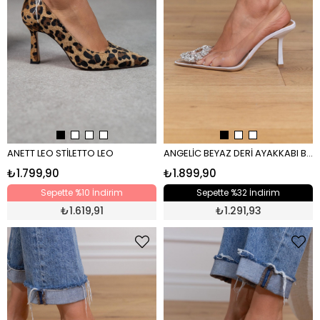
ANETT LEO STİLETTO LEO
ANGELİC BEYAZ DERİ AYAKKABI BEYAZ
₺1.799,90
₺1.899,90
Sepette %10 İndirim
Sepette %32 İndirim
₺
1.619,91
₺
1.291,93