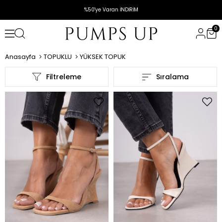
%50'ye Varan İNDİRİM
0
Anasayfa
TOPUKLU
YÜKSEK TOPUK
Filtreleme
Sıralama