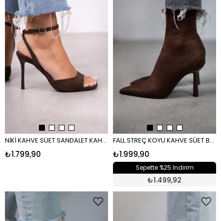
NİKİ KAHVE SÜET SANDALET KAHVE
FALL STREÇ KOYU KAHVE SÜET BOT KAHVE
₺1.799,90
₺1.999,90
Sepette %25 İndirim
₺
1.499,92