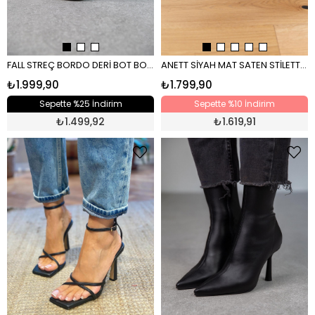
FALL STREÇ BORDO DERİ BOT BORDO RUGAN
ANETT SİYAH MAT SATEN STİLETTO SİYAH
₺1.999,90
₺1.799,90
Sepette %25 İndirim
Sepette %10 İndirim
₺
1.499,92
₺
1.619,91