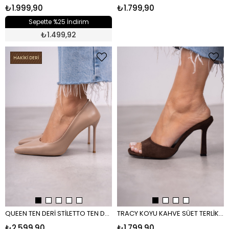
₺1.999,90
₺1.799,90
Sepette %25 İndirim
₺
1.499,92
HAKİKİ DERİ
QUEEN TEN DERİ STİLETTO TEN DERİ
TRACY KOYU KAHVE SÜET TERLİK KAHVE SÜET
₺2.599,90
₺1.799,90