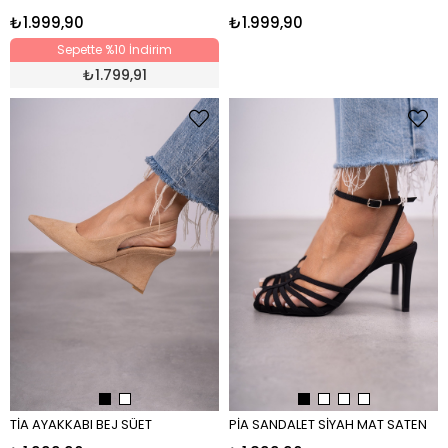
₺1.999,90
₺1.999,90
Sepette %10 İndirim
₺
1.799,91
TİA AYAKKABI BEJ SÜET
PİA SANDALET SİYAH MAT SATEN