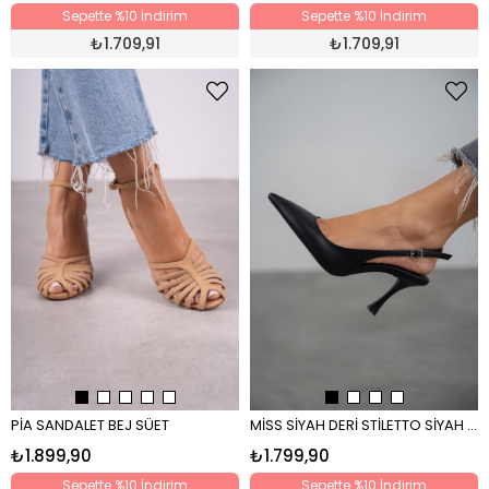
Sepette %10 İndirim
Sepette %10 İndirim
₺
1.709,91
₺
1.709,91
PİA SANDALET BEJ SÜET
MİSS SİYAH DERİ STİLETTO SİYAH DERİ
₺1.899,90
₺1.799,90
Sepette %10 İndirim
Sepette %10 İndirim