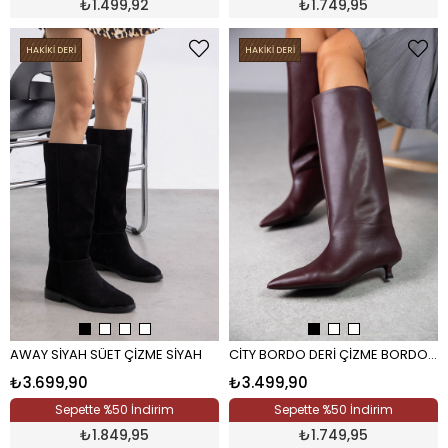
₺
1.499,92
₺
1.749,95
HAKİKİ DERİ
HAKİKİ DERİ
AWAY SİYAH SÜET ÇİZME SİYAH
CİTY BORDO DERİ ÇİZME BORDO RUGAN
₺3.699,90
₺3.499,90
Sepette %50 İndirim
Sepette %50 İndirim
₺
1.849,95
₺
1.749,95