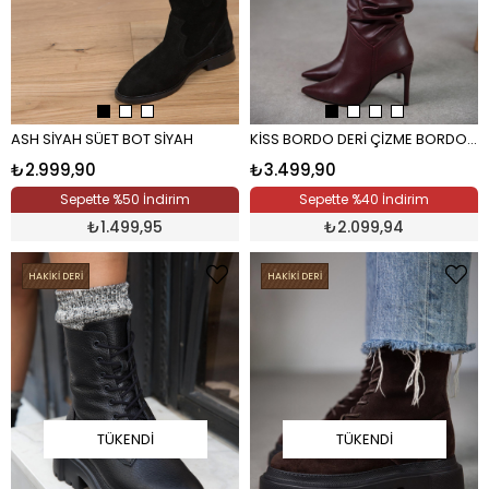
ASH SİYAH SÜET BOT SİYAH
KİSS BORDO DERİ ÇİZME BORDO RUGAN
₺2.999,90
₺3.499,90
Sepette %50 İndirim
Sepette %40 İndirim
₺
1.499,95
₺
2.099,94
HAKİKİ DERİ
HAKİKİ DERİ
TÜKENDI
TÜKENDI