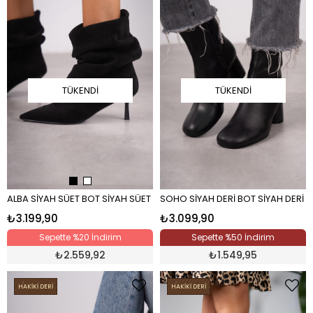
TÜKENDI
TÜKENDI
ALBA SİYAH SÜET BOT SİYAH SÜET
SOHO SİYAH DERİ BOT SİYAH DERİ
₺3.199,90
₺3.099,90
Sepette %20 İndirim
Sepette %50 İndirim
₺
2.559,92
₺
1.549,95
HAKİKİ DERİ
HAKİKİ DERİ