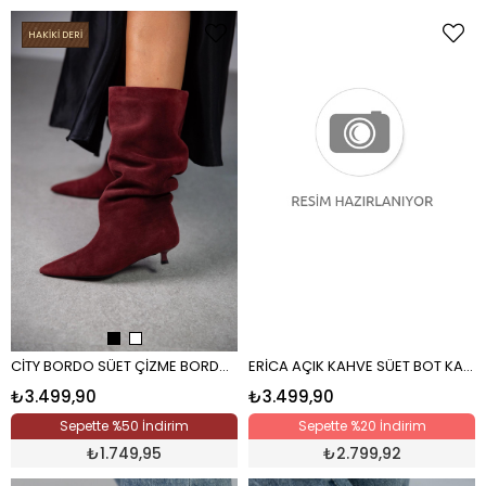
HAKİKİ DERİ
CİTY BORDO SÜET ÇİZME BORDO RUGAN
ERİCA AÇIK KAHVE SÜET BOT KAHVE
₺3.499,90
₺3.499,90
Sepette %50 İndirim
Sepette %20 İndirim
₺
1.749,95
₺
2.799,92