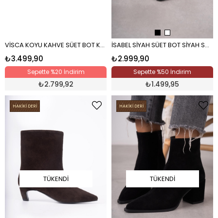
VİSCA KOYU KAHVE SÜET BOT KAHVE
İSABEL SİYAH SÜET BOT SİYAH SÜET
₺3.499,90
₺2.999,90
Sepette %20 İndirim
Sepette %50 İndirim
₺
2.799,92
₺
1.499,95
HAKİKİ DERİ
HAKİKİ DERİ
TÜKENDI
TÜKENDI