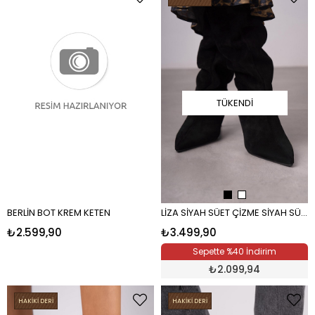
TÜKENDI
BERLİN BOT KREM KETEN
LİZA SİYAH SÜET ÇİZME SİYAH SÜET
₺2.599,90
₺3.499,90
Sepette %40 İndirim
₺
2.099,94
HAKİKİ DERİ
HAKİKİ DERİ