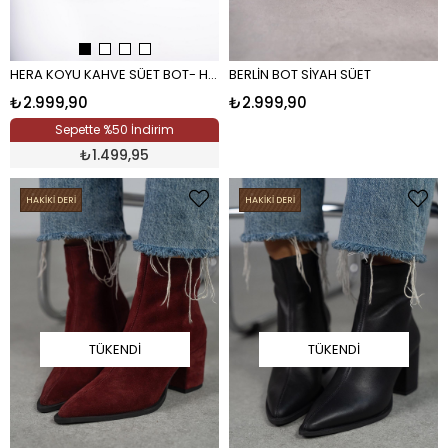
HERA KOYU KAHVE SÜET BOT- H KAHVE
BERLİN BOT SİYAH SÜET
₺2.999,90
₺2.999,90
Sepette %50 İndirim
₺
1.499,95
HAKİKİ DERİ
HAKİKİ DERİ
TÜKENDI
TÜKENDI