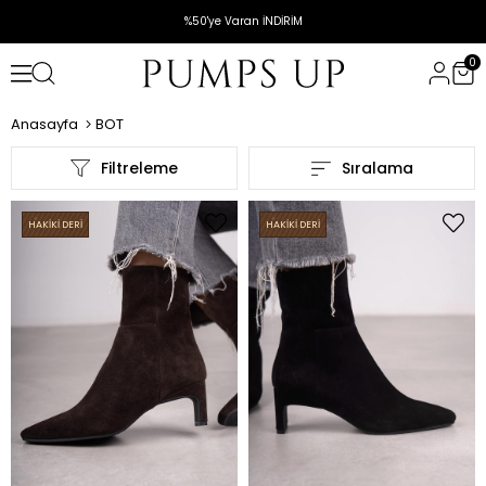
%50'ye Varan İNDİRİM
0
Anasayfa
BOT
Filtreleme
Sıralama
HAKİKİ DERİ
HAKİKİ DERİ