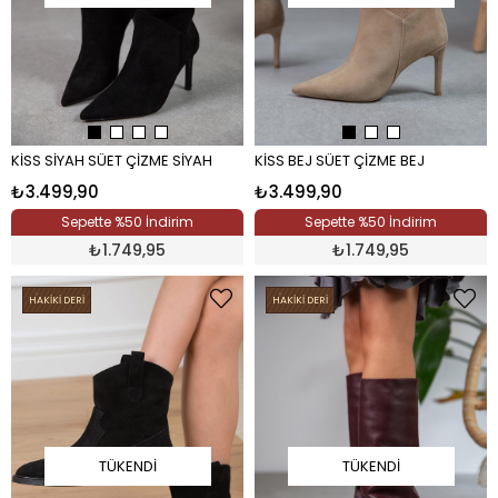
KİSS SİYAH SÜET ÇİZME SİYAH
KİSS BEJ SÜET ÇİZME BEJ
₺3.499,90
₺3.499,90
Sepette %50 İndirim
Sepette %50 İndirim
₺
1.749,95
₺
1.749,95
HAKİKİ DERİ
HAKİKİ DERİ
TÜKENDI
TÜKENDI