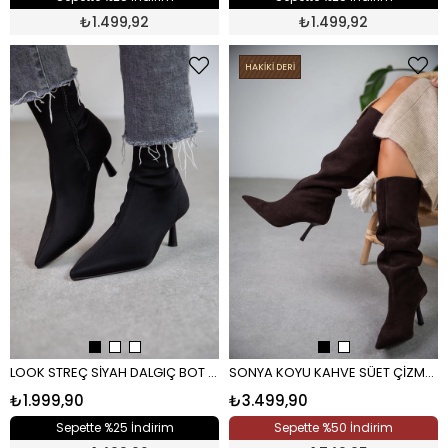
₺
1.499,92
₺
1.499,92
HAKİKİ DERİ
LOOK STREÇ SİYAH DALGIÇ BOT SİYAH
SONYA KOYU KAHVE SÜET ÇİZME KAHVE
₺1.999,90
₺3.499,90
Sepette %25 İndirim
Sepette %50 İndirim