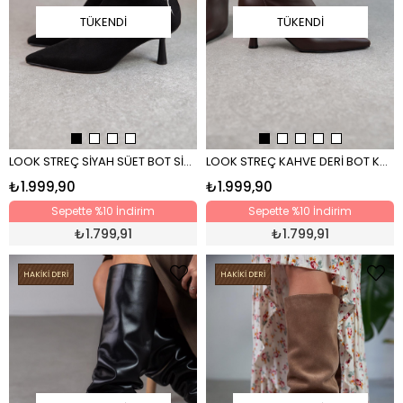
TÜKENDI
TÜKENDI
LOOK STREÇ SİYAH SÜET BOT SİYAH
LOOK STREÇ KAHVE DERİ BOT KAHVE
₺1.999,90
₺1.999,90
Sepette %10 İndirim
Sepette %10 İndirim
₺
1.799,91
₺
1.799,91
HAKİKİ DERİ
HAKİKİ DERİ