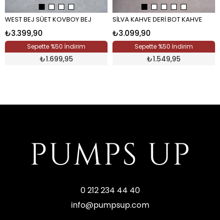
WEST BEJ SÜET KOVBOY BEJ
SİLVA KAHVE DERİ BOT KAHVE
₺3.399,90
₺3.099,90
Sepette %50 İndirim
Sepette %50 İndirim
₺
1.699,95
₺
1.549,95
0 212 234 44 40
info@pumpsup.com