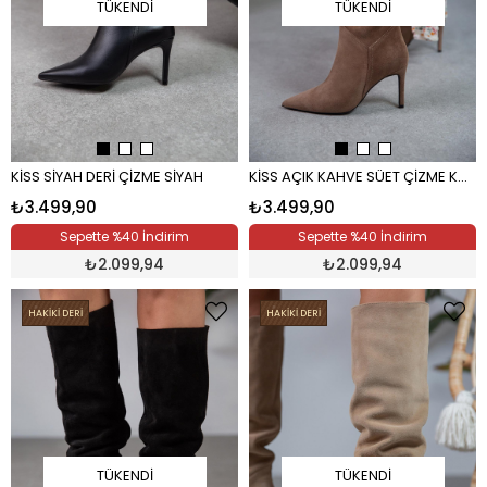
TÜKENDI
TÜKENDI
KİSS SİYAH DERİ ÇİZME SİYAH
KİSS AÇIK KAHVE SÜET ÇİZME KAHVE
₺3.499,90
₺3.499,90
Sepette %40 İndirim
Sepette %40 İndirim
₺
2.099,94
₺
2.099,94
HAKİKİ DERİ
HAKİKİ DERİ
TÜKENDI
TÜKENDI