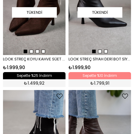
TÜKENDI
TÜKENDI
LOOK STREÇ KOYU KAHVE SÜET BOT KAHVE
LOOK STREÇ SİYAH DERİ BOT SİYAH
₺1.999,90
₺1.999,90
Sepette %25 İndirim
Sepette %10 İndirim
₺
1.499,92
₺
1.799,91