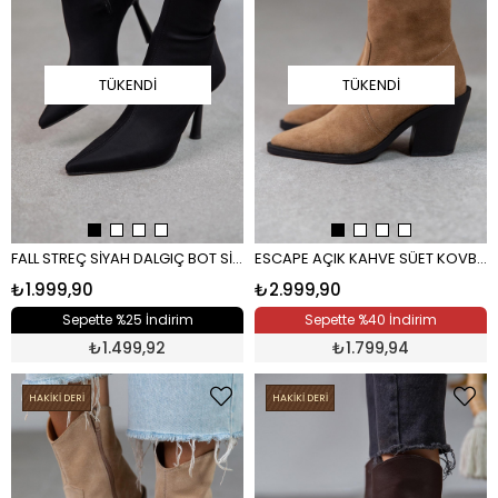
TÜKENDI
TÜKENDI
FALL STREÇ SİYAH DALGIÇ BOT SİYAH
ESCAPE AÇIK KAHVE SÜET KOVBOY KAHVE
₺1.999,90
₺2.999,90
Sepette %25 İndirim
Sepette %40 İndirim
₺
1.499,92
₺
1.799,94
HAKİKİ DERİ
HAKİKİ DERİ