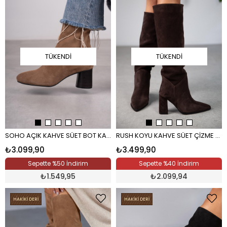
TÜKENDI
TÜKENDI
SOHO AÇIK KAHVE SÜET BOT KAHVE
RUSH KOYU KAHVE SÜET ÇİZME KAHVE
₺3.099,90
₺3.499,90
Sepette %50 İndirim
Sepette %40 İndirim
₺
1.549,95
₺
2.099,94
HAKİKİ DERİ
HAKİKİ DERİ