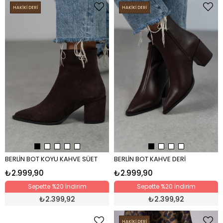
HAKİKİ DERİ
HAKİKİ DERİ
BERLİN BOT KOYU KAHVE SÜET
BERLİN BOT KAHVE DERİ
₺2.999,90
₺2.999,90
Sepette %20 İndirim
Sepette %20 İndirim
₺
2.399,92
₺
2.399,92
HAKİKİ DERİ