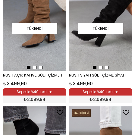
TÜKENDI
TÜKENDI
RUSH AÇIK KAHVE SÜET ÇİZME TÜTÜN
RUSH SİYAH SÜET ÇİZME SİYAH
₺3.499,90
₺3.499,90
Sepette %40 İndirim
Sepette %40 İndirim
₺
2.099,94
₺
2.099,94
HAKİKİ DERİ