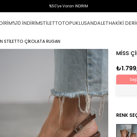
%50'ye Varan İNDİRİM
DİRİM
%10 İNDİRİM
STİLETTO
TOPUKLU
SANDALET
HAKİKİ DERİ
N STİLETTO ÇİKOLATA RUGAN
MİSS Ç
₺1.799
Sep
RENK SE