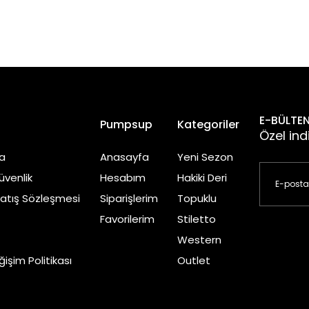
E-BÜLTEN
l
Pumpsup
Kategoriler
Özel ind
a
Anasayfa
Yeni Sezon
Güvenlik
Hesabım
Hakiki Deri
Satış Sözleşmesi
Siparişlerim
Topuklu
Favorilerim
Stiletto
Western
işim Politikası
Outlet