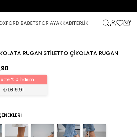
0
OXFORD BABET
SPOR AYAKKABI
TERLİK
İKOLATA RUGAN STİLETTO ÇİKOLATA RUGAN
,90
ette %10 İndirim
₺
1.619,91
ÇENEKLERI