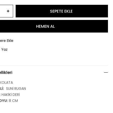
lere Ekle
 Yaz
likleri
KOLATA
İ:
SUNİ RUGAN
:
HAKİKİ DERİ
OYU:
8 CM