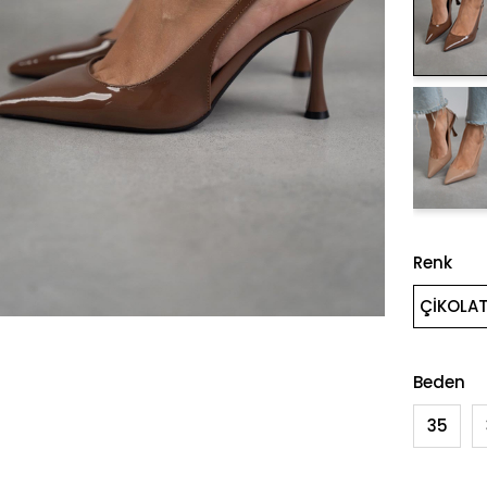
Renk
ÇİKOLA
Beden
35