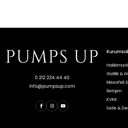
Kurumsa
Hakkımızd
Gizlilik & 
0 212 234 44 40
Mesafeli 
info@pumpsup.com
İletişim
KVKK
İade & Değ