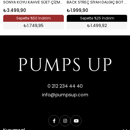
SONYA KOYU KAHVE SÜET ÇİZME KAHVE
BACK STREÇ SİYAH DALGIÇ BOT SİYAH
₺3.499,90
₺1.999,90
Sepette %50 İndirim
Sepette %25 İndirim
₺
1.749,95
₺
1.499,92
0 212 234 44 40
info@pumpsup.com