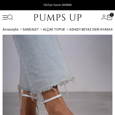
%50'ye Varan İNDİRİM
0
Anasayfa
SANDALET
ALÇAK TOPUK
ASHLEY BEYAZ DERİ AYAKKABI