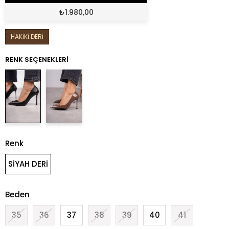
₺
1.980,00
HAKİKİ DERİ
RENK SEÇENEKLERI
Renk
SİYAH DERİ
Beden
35
36
37
38
39
40
41