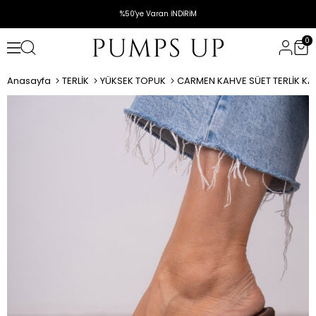
%50'ye Varan İNDİRİM
0
Anasayfa
TERLİK
YÜKSEK TOPUK
CARMEN KAHVE SÜET TERLİK KA