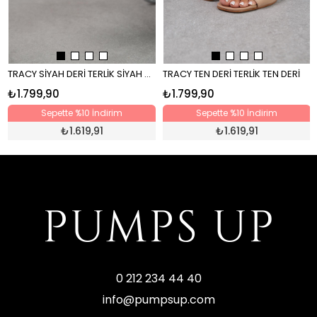
TRACY SİYAH DERİ TERLİK SİYAH DERİ
TRACY TEN DERİ TERLİK TEN DERİ
₺1.799,90
₺1.799,90
Sepette %10 İndirim
Sepette %10 İndirim
₺
1.619,91
₺
1.619,91
0 212 234 44 40
info@pumpsup.com