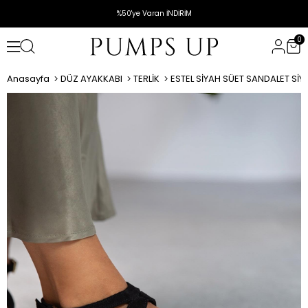
%50'ye Varan İNDİRİM
0
Anasayfa
DÜZ AYAKKABI
TERLİK
ESTEL SİYAH SÜET SANDALET SİY