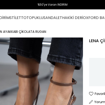
%50'ye Varan İNDİRİM
DİRİM
STİLETTO
TOPUKLU
SANDALET
HAKİKİ DERİ
OXFORD BA
N AYAKKABI ÇİKOLATA RUGAN
LENA Ç
Favori
Yorum