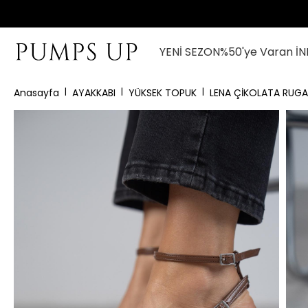
YENİ SEZON
%50'ye Varan İN
Anasayfa
AYAKKABI
YÜKSEK TOPUK
LENA ÇİKOLATA RUGA