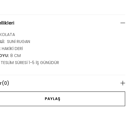
likleri
KOLATA
İ:
SUNİ RUGAN
:
HAKİKİ DERİ
OYU:
8 CM
ESLİM SÜRESİ 1-5 İŞ GÜNÜDÜR
r
(0)
PAYLAŞ