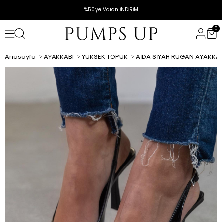
%50'ye Varan İNDİRİM
0
Anasayfa
AYAKKABI
YÜKSEK TOPUK
AİDA SİYAH RUGAN AYAKKAB