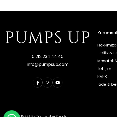
Kurumsa
Hakkımızd
Gizlilik & 
0 212 234 44 40
Mesafeli 
info@pumpsup.com
İletişim
KVKK
İade & Değ
© 2026 PUMPS UP - Tüm Hakları Saklıdır.