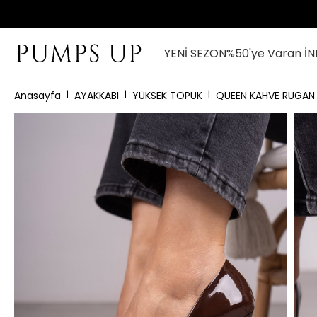
YENİ SEZON
%50'ye Varan İN
Anasayfa
AYAKKABI
YÜKSEK TOPUK
QUEEN KAHVE RUGAN 