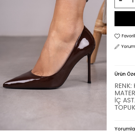
Favori
Yorum
Ürün Özel
RENK:
MATER
İÇ AST
TOPUK
Yorumla