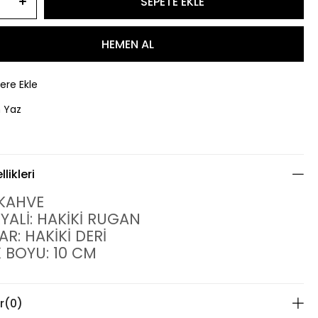
lere Ekle
 Yaz
likleri
 KAHVE
YALİ: HAKİKİ RUGAN
AR: HAKİKİ DERİ
 BOYU: 10 CM
r
(0)