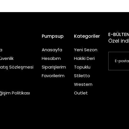
E-BÜLTEN
l
Pumpsup
Kategoriler
Özel ind
a
Anasayfa
Yeni Sezon
Güvenlik
Hesabım
Hakiki Deri
Satış Sözleşmesi
Siparişlerim
Topuklu
Favorilerim
Stiletto
Western
işim Politikası
Outlet