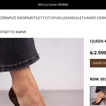
%50'ye Varan İNDİRİM
DİRİM
%10 İNDİRİM
STİLETTO
TOPUKLU
SANDALET
HAKİKİ DERİ
STİLETTO KAHVE
QUEEN 
₺2.599
HAKİKİ D
RENK SE