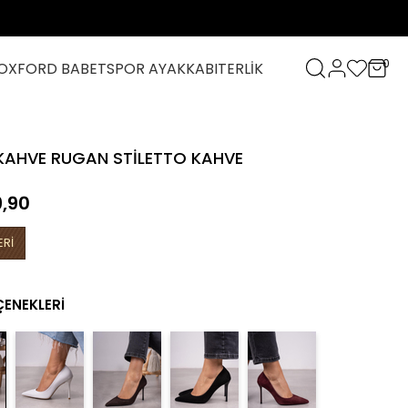
0
OXFORD BABET
SPOR AYAKKABI
TERLİK
KAHVE RUGAN STİLETTO KAHVE
,90
ERİ
ÇENEKLERI