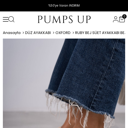
%50'ye Varan İNDİRİM
0
Anasayfa
DÜZ AYAKKABI
OXFORD
RUBY BEJ SÜET AYAKKABI BEJ