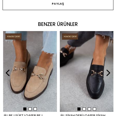
PAYLAŞ
BENZER ÜRÜNLER
HAKİKİ DERİ
HAKİKİ DERİ
JİLL BEJ SÜET LOAFER BEJ
JİLL SİYAH DERİ LOAFER SİYAH