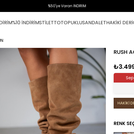
%50'ye Varan İNDİRİM
DİRİM
%10 İNDİRİM
STİLETTO
TOPUKLU
SANDALET
HAKİKİ DERİ
ÜN
RUSH A
₺3.49
Sep
HAKİKİ D
RENK SE