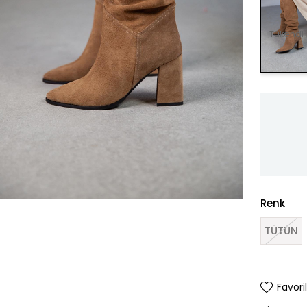
Tükendi
Renk
TÜTÜN
Favori