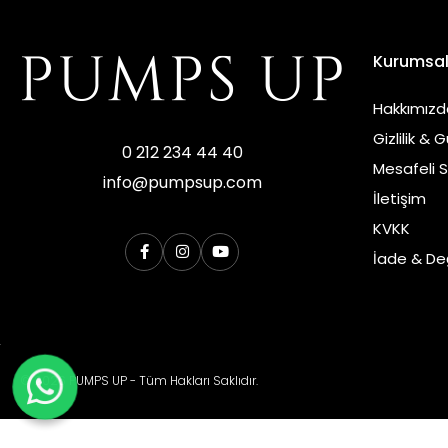
Kurumsa
Hakkımızd
Gizlilik & 
0 212 234 44 40
Mesafeli 
info@pumpsup.com
İletişim
KVKK
İade & Değ
© 2026 PUMPS UP - Tüm Hakları Saklıdır.