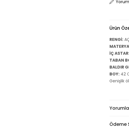
Yorum
Ürün Özel
RENGİ:
AÇ
MATERYAL
İÇ ASTAR
TABAN B
BALDIR G
BOY:
42 C
Genişlik 
Yorumla
Ödeme S