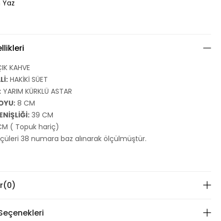
 Yaz
likleri
IK KAHVE
İ:
HAKİKİ SÜET
:
YARIM KÜRKLÜ ASTAR
OYU:
8 CM
ENİŞLİĞİ:
39 CM
M ( Topuk hariç)
ölçüleri 38 numara baz alınarak ölçülmüştür.
r
(0)
eçenekleri