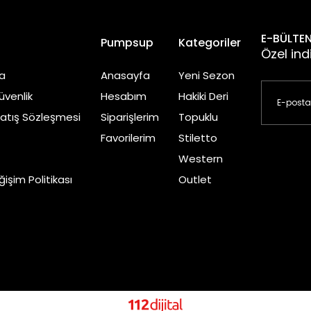
E-BÜLTEN
l
Pumpsup
Kategoriler
Özel ind
a
Anasayfa
Yeni Sezon
Güvenlik
Hesabım
Hakiki Deri
Satış Sözleşmesi
Siparişlerim
Topuklu
Favorilerim
Stiletto
Western
işim Politikası
Outlet