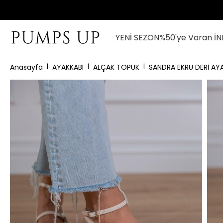
YENİ SEZON
%50'ye Varan İN
Anasayfa
AYAKKABI
ALÇAK TOPUK
SANDRA EKRU DERİ AY