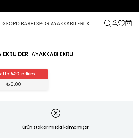
0
OXFORD BABET
SPOR AYAKKABI
TERLİK
 EKRU DERİ AYAKKABI EKRU
ette %30 İndirim
₺
0,00
Ürün stoklarımızda kalmamıştır.