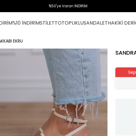
%50'ye Varan İNDİRİM
DİRİM
%10 İNDİRİM
STİLETTO
TOPUKLU
SANDALET
HAKİKİ DERİ
AKKABI EKRU
SANDRA
Sep