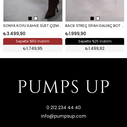
SONYA KOYU KAHVE SÜET ÇİZME KAHVE
BACK STREÇ SİYAH DALGIÇ BOT SİYAH
₺3.499,90
₺1.999,90
Sepette %50 İndirim
Sepette %25 İndirim
₺
1.749,95
₺
1.499,92
0 212 234 44 40
info@pumpsup.com