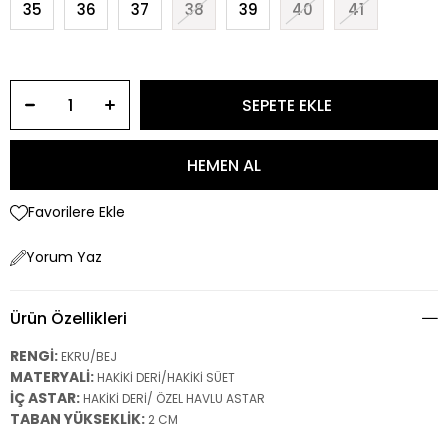
35
36
37
38
39
40
41
Favorilere Ekle
Yorum Yaz
Ürün Özellikleri
RENGİ:
EKRU/BEJ
MATERYALİ:
HAKİKİ DERİ/HAKİKİ SÜET
İÇ ASTAR:
HAKİKİ DERİ/ ÖZEL HAVLU ASTAR
TABAN YÜKSEKLİK:
2 CM