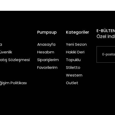
E-BÜLTEN
l
Pumpsup
Kategoriler
Özel ind
a
Anasayfa
Yeni Sezon
Güvenlik
Hesabım
Hakiki Deri
Satış Sözleşmesi
Siparişlerim
Topuklu
Favorilerim
Stiletto
Western
işim Politikası
Outlet