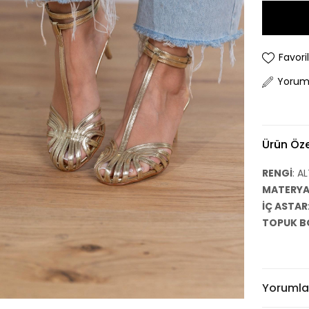
Favori
Yorum
Ürün Özel
RENGİ
: A
MATERYA
İÇ ASTAR
TOPUK B
Yorumla