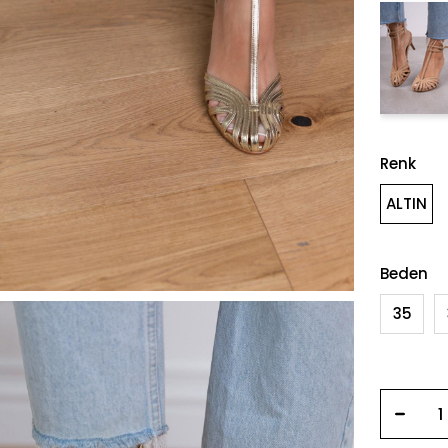
Renk
ALTIN
Beden
35