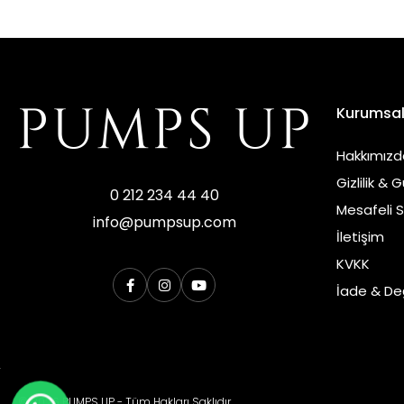
Kurumsa
Hakkımızd
Gizlilik & 
0 212 234 44 40
Mesafeli 
info@pumpsup.com
İletişim
KVKK
İade & Değ
© 2026 PUMPS UP - Tüm Hakları Saklıdır.