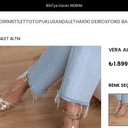
%50'ye Varan İNDİRİM
DİRİM
STİLETTO
TOPUKLU
SANDALET
HAKİKİ DERİ
OXFORD BA
ALET ALTIN
VERA AL
₺1.899
RENK SE