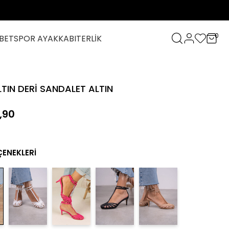
0
BET
SPOR AYAKKABI
TERLİK
TIN DERİ SANDALET ALTIN
,90
ÇENEKLERI