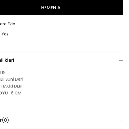
lere Ekle
 Yaz
likleri
LTIN
Lİ
: Suni Deri
: HAKİKİ DERİ
OYU
: 6 CM
r
(0)