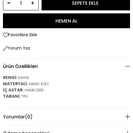
Favorilere Ekle
Yorum Yaz
Ürün Özellikleri
RENGİ:
KAHVE
MATERYALİ:
HAKİKİ SÜET
İÇ ASTAR:
HAKİKİ DERİ
TABANI:
TPU
Yorumlar
(0)