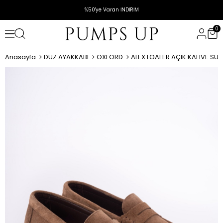
%50'ye Varan İNDİRİM
0
Anasayfa
DÜZ AYAKKABI
OXFORD
ALEX LOAFER AÇIK KAHVE SÜE