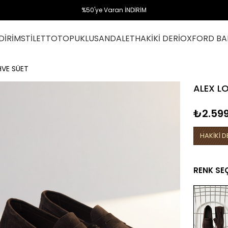
%50'ye Varan İNDİRİM
DİRİM
STİLETTO
TOPUKLU
SANDALET
HAKİKİ DERİ
OXFORD BA
HVE SÜET
ALEX L
₺2.599
HAKİKİ D
RENK SE