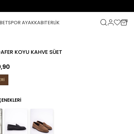
0
BET
SPOR AYAKKABI
TERLİK
OAFER KOYU KAHVE SÜET
,90
ERİ
ÇENEKLERI