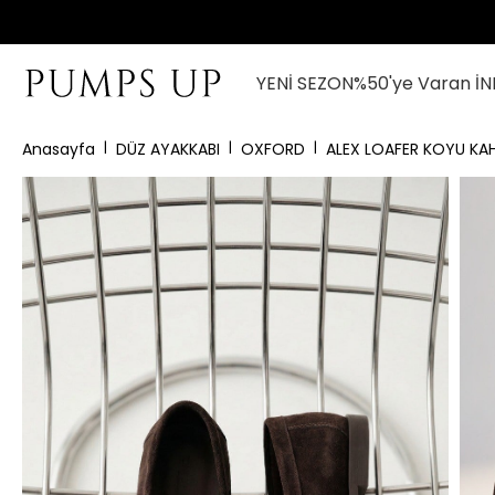
YENİ SEZON
%50'ye Varan İN
Anasayfa
DÜZ AYAKKABI
OXFORD
ALEX LOAFER KOYU KA