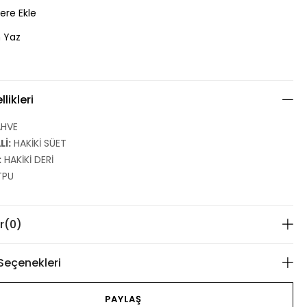
lere Ekle
 Yaz
likleri
HVE
İ:
HAKİKİ SÜET
:
HAKİKİ DERİ
TPU
r
(0)
eçenekleri
PAYLAŞ