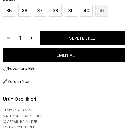
35
36
37
38
39
40
41
Favorilere Ekle
Yorum Yaz
Ürün Özellikleri
RENK: KOYU KAHVE
MATERYALİ: HAKİKİ SÜET
İÇ ASTAR: HAKİKİ DERİ
TOPUK BOYU: 8 CM