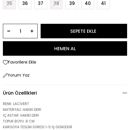
35
36
37
38
39
40
41
Favorilere Ekle
Yorum Yaz
Ürün Özellikleri
RENK: LACİVERT
MATERYALİ: HAKİKİ DERİ
İÇ ASTAR: HAKİKİ DERİ
TOPUK BOYU: 8 CM
KARGOYA TESLİM SÜRESİ 1-5 İŞ GÜNÜDÜR