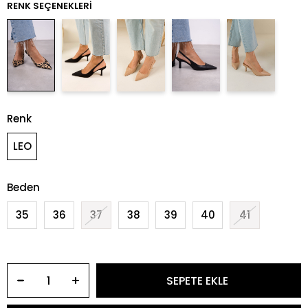
RENK SEÇENEKLERI
Renk
LEO
Beden
35
36
37
38
39
40
41