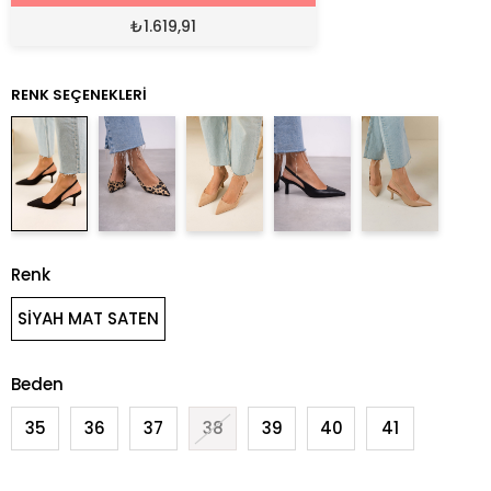
₺
1.619,91
RENK SEÇENEKLERI
Renk
SİYAH MAT SATEN
Beden
35
36
37
38
39
40
41