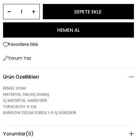
Favorilere Ekle
Yorum Yaz
Ürün Özellikleri
RENGİ: SİYAH
MATERYAL: DALGIÇ KUMAŞ
İÇ MATERYAL: HAKİKİ DERİ
TOPUK BOYU: 6 CM
KARGOYA TESLİM SÜRESİ 1-5 İŞ GÜNÜDÜR
Yorumlar
(0)