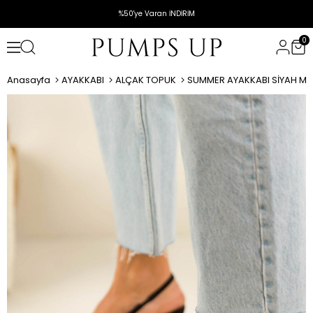
%50'ye Varan İNDİRİM
0
Anasayfa
AYAKKABI
ALÇAK TOPUK
SUMMER AYAKKABI SİYAH MA